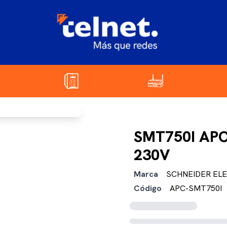
SMT750I AP
230V
Marca
SCHNEIDER EL
Código
APC-SMT750I