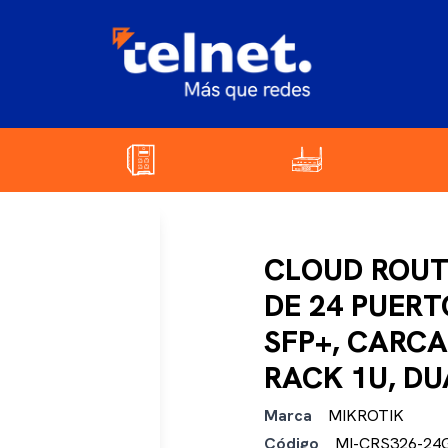
CLOUD ROUT
DE 24 PUERT
SFP+, CARC
RACK 1U, D
Marca
MIKROTIK
Código
MI-CRS326-24