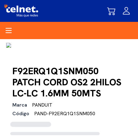
Open main menu
F92ERQ1Q1SNM050
PATCH CORD OS2 2HILOS
LC-LC 1.6MM 50MTS
Marca
PANDUIT
Código
PAND-F92ERQ1Q1SNM050