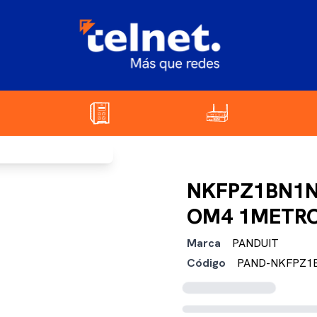
NKFPZ1BN1N
OM4 1METR
Marca
PANDUIT
Código
PAND-NKFPZ1