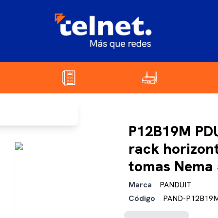
P12B19M PDU
rack horizo
tomas Nema 
Marca
PANDUIT
Código
PAND-P12B19