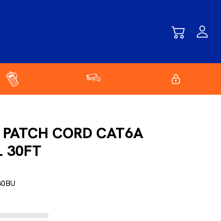
 PATCH CORD CAT6A
 30FT
30BU