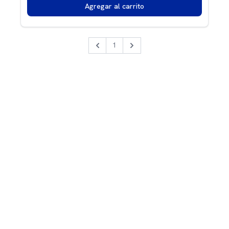
Agregar al carrito
1
Previous
Next