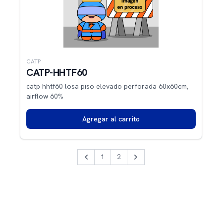
CATP
CATP-HHTF60
catp hhtf60 losa piso elevado perforada 60x60cm,
airflow 60%
Agregar al carrito
1
2
Previous
Next