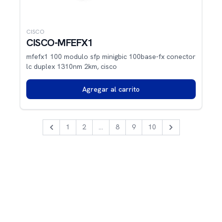
CISCO
CISCO-MFEFX1
mfefx1 100 modulo sfp minigbic 100base-fx conector
lc duplex 1310nm 2km, cisco
Agregar al carrito
1
2
...
8
9
10
Previous
Next