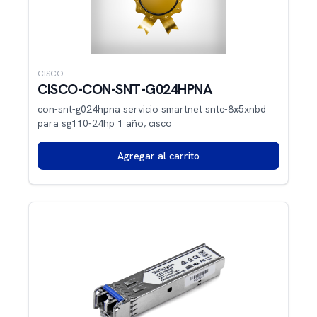
CISCO
CISCO-CON-SNT-G024HPNA
con-snt-g024hpna servicio smartnet sntc-8x5xnbd
para sg110-24hp 1 año, cisco
Agregar al carrito