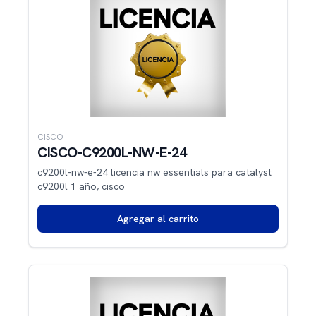
CISCO
CISCO-C9200L-NW-E-24
c9200l-nw-e-24 licencia nw essentials para catalyst
c9200l 1 año, cisco
Agregar al carrito