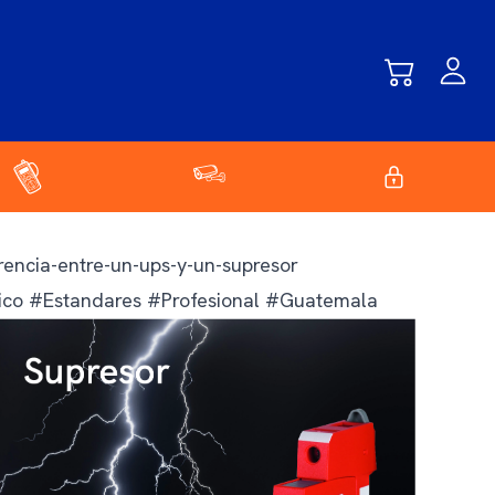
rencia-entre-un-ups-y-un-supresor
ico #Estandares #Profesional #Guatemala