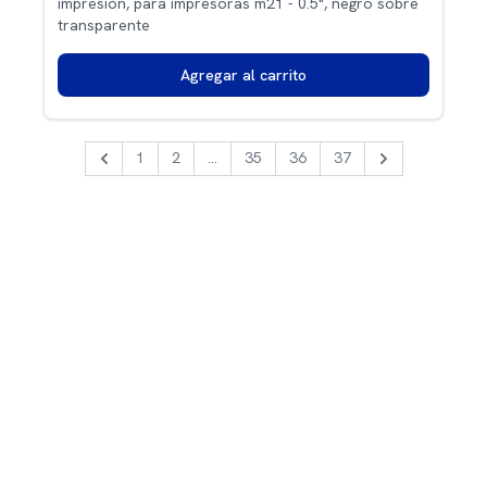
impresión, para impresoras m21 - 0.5", negro sobre
transparente
Agregar al carrito
1
2
...
35
36
37
Previous
Next