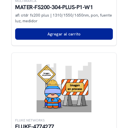
MULTIMARCA
MATER-FS200-304-PLUS-P1-W1
afl otdr fs200 plus | 1310/1550/1650nm, pon, fuente
luz, medidor
Agregar al carrito
FLUKE NETWORKS
FLUKE-4774277