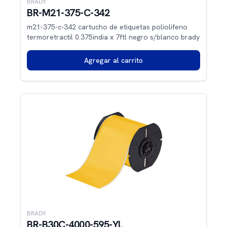
BRADY
BR-M21-375-C-342
m21-375-c-342 cartucho de etiquetas poliolifeno
termoretractil 0.375india x 7ftl negro s/blanco brady
Agregar al carrito
BRADY
BR-B30C-4000-595-YL