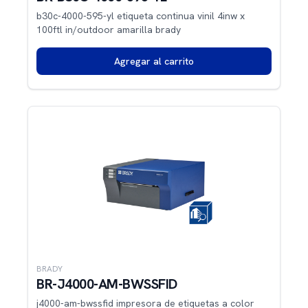
b30c-4000-595-yl etiqueta continua vinil 4inw x
100ftl in/outdoor amarilla brady
Agregar al carrito
BRADY
BR-J4000-AM-BWSSFID
j4000-am-bwssfid impresora de etiquetas a color